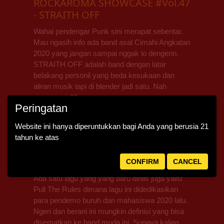
ROCKAROMA SHOWCASE #Vol.47
- STRAITH OFF
Wahai pendengar Punk sini merapat sebentar.
Mau ngasih info ada band asal Cimahi Angkatan
2020 yang jangan sampai nggak lo dengerin.
STRAITH OFF adalah band dengan latar
belakang personil yang beda kesukaan dan
aliran musik tapi di blender jadi satu. Nah
gimana tuh??
Peringatan
Para personil seperti Ami pada drum, Kim vocal
Website ini hanya diperuntukkan bagi Anda yang berusia 21
dan gitar, Peeng Bass dan Ben pada gitar
tahun ke atas
menciptakan lagu yang cukup berani dengan
menyampaikan pesan kritik sarkas atas apa
yang sudah terjadi di dunia.
CONFIRM
CANCEL
Ada satu lagu yang yang baru dirilis juga yaitu
Pull The Rules dimana lagu ini didedikasikan
para pendemo buruh dan mahasiswa 2020 lalu.
Ngeri dan berani ini mungkin definisi yang bisa
disematkan ke band muda ini. Supaya kalian