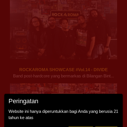
ROCKAROMA SHOWCASE #Vol.14 - DIVIDE
Band post-hardcore yang bermarkas di Bilangan Bint...
Peringatan
Website ini hanya diperuntukkan bagi Anda yang berusia 21
tahun ke atas