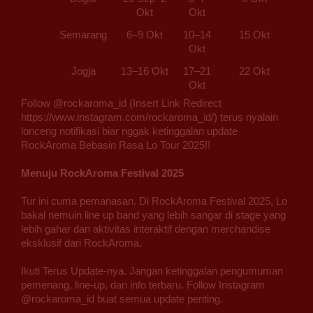
Okt
Okt
Semarang
6–9 Okt
10–14
15 Okt
Okt
Jogja
13–16 Okt
17–21
22 Okt
Okt
Follow @rockaroma_id (Insert Link Redirect
https://www.instagram.com/rockaroma_id/) terus nyalain
lonceng notifikasi biar nggak ketinggalan update
RockAroma Bebasin Rasa Lo Tour 2025!!
Menuju RockAroma Festival 2025
Tur ini cuma pemanasan. Di RockAroma Festival 2025, Lo
bakal nemuin line up band yang lebih sangar di stage yang
lebih gahar dan aktivitas interaktif dengan merchandise
eksklusif dari RockAroma.
Ikuti Terus Update-nya. Jangan ketinggalan pengumuman
pemenang, line-up, dan info terbaru. Follow Instagram
@rockaroma_id buat semua update penting.