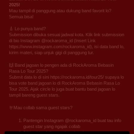
2025!
Mau tampil di panggung atau dukung band favorit lo?
Semua bisa!
🎸 Lo punya band?
Submission dibuka sesuai jadwal kota. Klik link submission
di bio Instagram @rockaroma_id (Insert Link
https://www.instagram.com/rockaroma_id), isi data band lo,
kirim materi, siap unjuk gigi di panggung tur.
🙌 Band jagoan lo pengen ada di RockAroma Bebasin
Rasa Lo Tour 2025?
Submit data lo di sini
https://rockaroma.id/tour25/
supaya lo
bisa vote band jagoan lo di RockAroma Bebasin Rasa Lo
Tour 2025. Ajak circle lo juga buat bantu band jagoan lo
tampil bareng guest stars.
🤘Mau collab sama guest stars?
Pantengin Instagram @rockaroma_id buat tau info
guest star yang ngajak collab
Bikin video full cover lagu band guest star yang